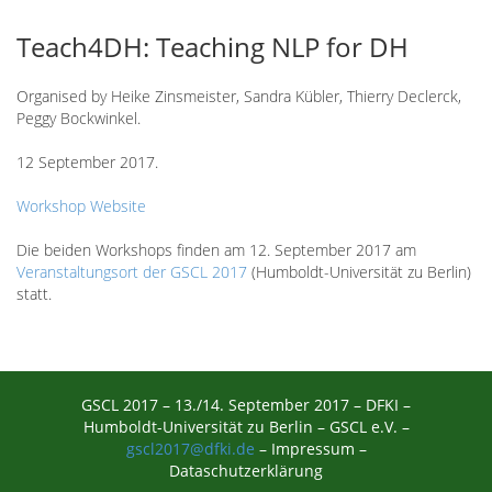
Teach4DH: Teaching NLP for DH
Organised by Heike Zinsmeister, Sandra Kübler, Thierry Declerck,
Peggy Bockwinkel.
12 September 2017.
Workshop Website
Die beiden Workshops finden am 12. September 2017 am
Veranstaltungsort der GSCL 2017
(Humboldt-Universität zu Berlin)
statt.
GSCL 2017 – 13./14. September 2017 – DFKI –
Humboldt-Universität zu Berlin –
GSCL e.V.
–
gscl2017@dfki.de
–
Impressum
–
Dataschutzerklärung