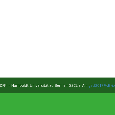
DFKI – Humboldt-Universität zu Berlin –
GSCL e.V.
–
gscl2017@dfki.